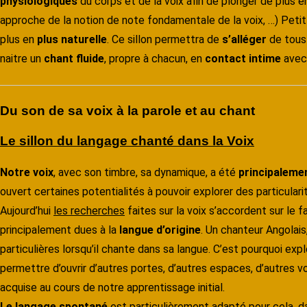
physiologiques
du corps et de la voix afin de plonger de plus 
approche de la notion de note fondamentale de la voix, …) Petit
plus en
plus naturelle
. Ce sillon permettra de
s’alléger
de tous 
naitre un
chant fluide
, propre à chacun, en
contact intime
avec
Du son de sa voix à la parole et au chant
Le sillon du langage chanté dans la Voix
Notre voix
, avec son timbre, sa dynamique, a été
principaleme
ouvert certaines potentialités à pouvoir explorer des particulari
Aujourd’hui
les recherches
faites sur la voix s’accordent sur le f
principalement dues à la
langue d’origine
. Un chanteur Angolais
particulières lorsqu’il chante dans sa langue. C’est pourquoi ex
permettre d’ouvrir d’autres portes, d’autres espaces, d’autres vo
acquise au cours de notre apprentissage initial.
Le langage spontané
est particulièrement adapté pour cela, da