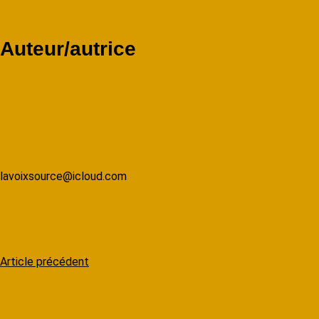
Auteur/autrice
lavoixsource@icloud.com
N
Article précédent
a
v