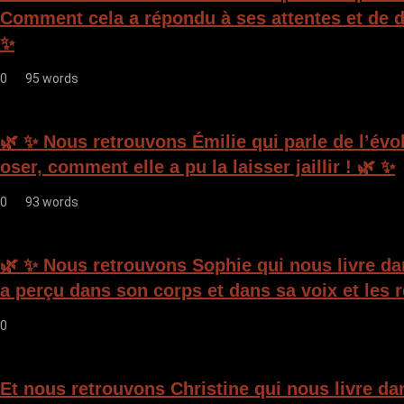
t
Comment cela a répondu à ses attentes et de d
i
✨
c
0
95 words
l
e
🌿 ✨ Nous retrouvons Émilie qui parle de l’évo
oser, comment elle a pu la laisser jaillir ! 🌿 ✨
0
93 words
🌿 ✨ Nous retrouvons Sophie qui nous livre da
a perçu dans son corps et dans sa voix et les 
0
Et nous retrouvons Christine qui nous livre da