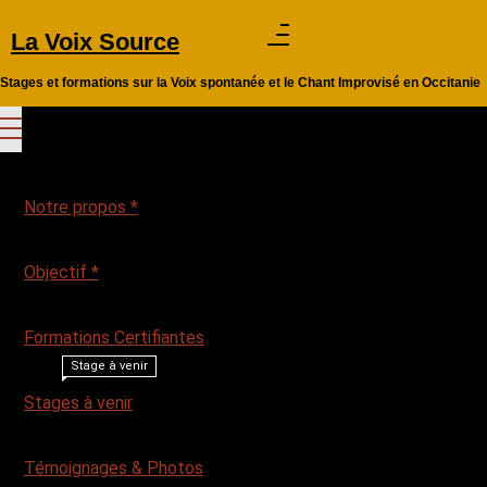
Aller
La Voix Source
au
contenu
Stages et formations sur la Voix spontanée et le Chant Improvisé en Occitanie
Notre propos *
Objectif *
Formations Certifiantes
Stage à venir
Stages à venir
Témoignages & Photos