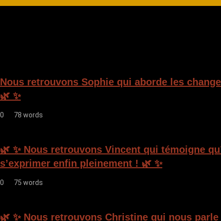
i
g
a
t
i
Nous retrouvons Sophie qui aborde les change
o
🌿 ✨
n
0
78 words
d
e
🌿 ✨ Nous retrouvons Vincent qui témoigne qu’i
l
s’exprimer enfin pleinement ! 🌿 ✨
’
0
75 words
a
r
🌿 ✨ Nous retrouvons Christine qui nous parle