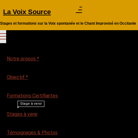
Aller
La Voix Source
au
contenu
Stages et formations sur la Voix spontanée et le Chant Improvisé en Occitanie
Notre propos *
Objectif *
Formations Certifiantes
Stage à venir
Stages à venir
Témoignages & Photos