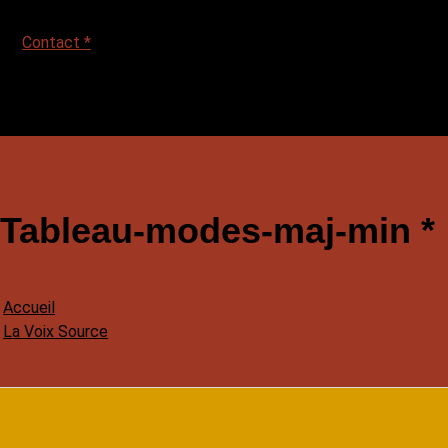
Contact *
Tableau-modes-maj-min *
Accueil
La Voix Source