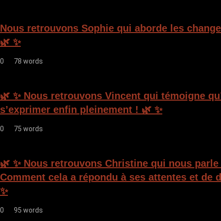
t
i
Nous retrouvons Sophie qui aborde les change
o
🌿 ✨
n
0
78 words
d
e
🌿 ✨ Nous retrouvons Vincent qui témoigne qu’i
l
s’exprimer enfin pleinement ! 🌿 ✨
’
0
75 words
a
r
🌿 ✨ Nous retrouvons Christine qui nous parle
t
Comment cela a répondu à ses attentes et de d
i
✨
c
0
95 words
l