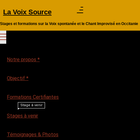
Aller
La Voix Source
au
contenu
Stages et formations sur la Voix spontanée et le Chant Improvisé en Occitanie
Notre propos *
Objectif *
Formations Certifiantes
Stage à venir
Stages à venir
Témoignages & Photos