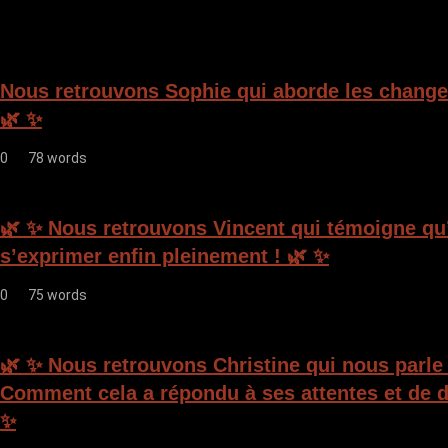
a
t
i
Nous retrouvons Sophie qui aborde les change
o
🌿 ✨
n
0
78 words
d
e
🌿 ✨ Nous retrouvons Vincent qui témoigne qu’i
l
s’exprimer enfin pleinement ! 🌿 ✨
’
0
75 words
a
r
🌿 ✨ Nous retrouvons Christine qui nous parle
t
Comment cela a répondu à ses attentes et de d
i
✨
c