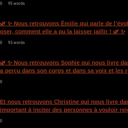
0
95 words
l
e
🌿 ✨ Nous retrouvons Émilie qui parle de l’évo
oser, comment elle a pu la laisser jaillir ! 🌿 ✨
0
93 words
🌿 ✨ Nous retrouvons Sophie qui nous livre da
a perçu dans son corps et dans sa voix et les 
0
Et nous retrouvons Christine qui nous livre da
important à inciter des personnes à vouloir rej
0