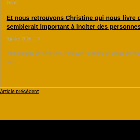
Dans
La Voix Source
Et nous retrouvons Christine qui nous livre 
semblerait important à inciter des personnes
8 juillet 2026
0
Témoignage de Christine : Pourquoi rejoindre un stage de cha
livre...
Lire la suite
N
Article précédent
a
v
i
g