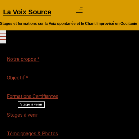
Aller
La Voix Source
au
contenu
Stages et formations sur la Voix spontanée et le Chant Improvisé en Occitanie
Notre propos *
Objectif *
Formations Certifiantes
Stage à venir
Stages à venir
Témoignages & Photos