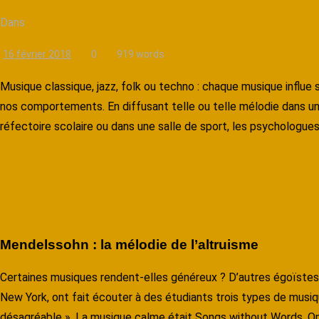
Dans
La Voix Source
16 février 2018
0
919 words
Musique classique, jazz, folk ou techno :
chaque musique influe 
nos comportements. En diffusant telle ou telle mélodie dans un
réfectoire scolaire ou dans une salle de sport, les psychologue
Mendelssohn : la mélodie de l’altruisme
Certaines musiques rendent-elles généreux ? D’autres égoïstes
New York, ont fait écouter à des étudiants trois types de musi
désagréable ». La musique calme était Songs without Words, Op