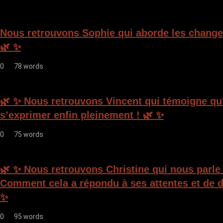
t
i
Nous retrouvons Sophie qui aborde les change
o
🌿 ✨
n
0
78 words
d
e
🌿 ✨ Nous retrouvons Vincent qui témoigne qu’i
l
s’exprimer enfin pleinement ! 🌿 ✨
’
0
75 words
a
r
🌿 ✨ Nous retrouvons Christine qui nous parle
t
Comment cela a répondu à ses attentes et de d
i
✨
c
0
95 words