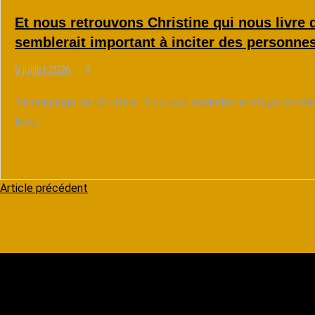
Et nous retrouvons Christine qui nous livre 
semblerait important à inciter des personnes
8 juillet 2026
0
Témoignage de Christine : Pourquoi rejoindre un stage de cha
livre...
Lire la suite
N
Article précédent
a
v
i
g
a