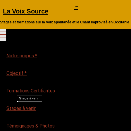
Aller
La Voix Source
au
contenu
Stages et formations sur la Voix spontanée et le Chant Improvisé en Occitanie
Notre propos *
Objectif *
Formations Certifiantes
Stage à venir
Stages à venir
Témoignages & Photos