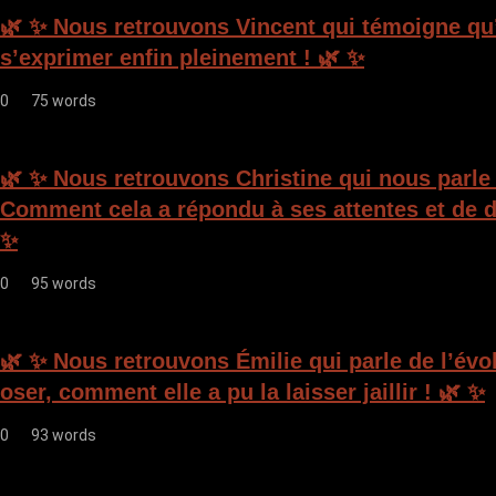
e
🌿 ✨ Nous retrouvons Vincent qui témoigne qu’i
l
s’exprimer enfin pleinement ! 🌿 ✨
’
0
75 words
a
r
🌿 ✨ Nous retrouvons Christine qui nous parle
t
Comment cela a répondu à ses attentes et de d
i
✨
c
0
95 words
l
e
🌿 ✨ Nous retrouvons Émilie qui parle de l’évo
oser, comment elle a pu la laisser jaillir ! 🌿 ✨
0
93 words