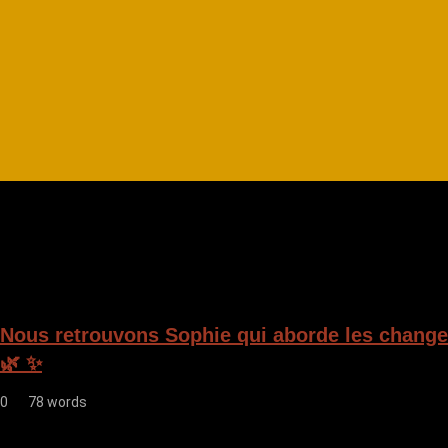
N
a
v
i
g
a
t
i
Nous retrouvons Sophie qui aborde les change
o
🌿 ✨
n
0
78 words
d