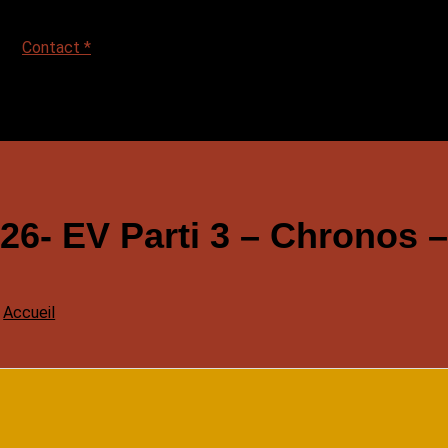
Contact *
26- EV Parti 3 – Chronos
Accueil