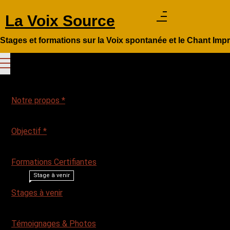
Aller
La Voix Source
au
contenu
Stages et formations sur la Voix spontanée et le Chant Imp
Notre propos *
Objectif *
Formations Certifiantes
Stage à venir
Stages à venir
Témoignages & Photos