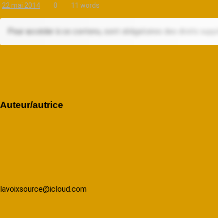
22 mai 2014
0
11 words
Pour accéder à ce contenu, sont obligatoires des droits supp
Auteur/autrice
lavoixsource@icloud.com