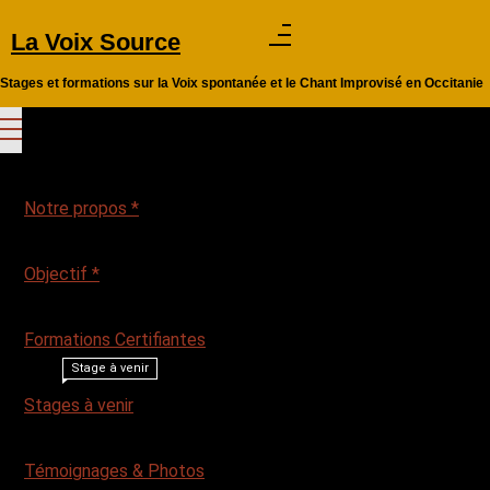
Aller
La Voix Source
au
contenu
Stages et formations sur la Voix spontanée et le Chant Improvisé en Occitanie
Notre propos *
Objectif *
Formations Certifiantes
Stage à venir
Stages à venir
Témoignages & Photos