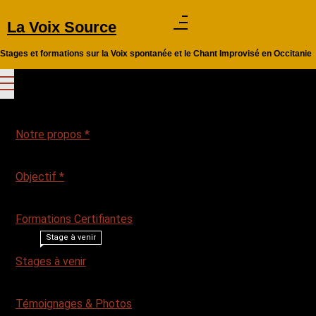
Aller
La Voix Source
au
contenu
Stages et formations sur la Voix spontanée et le Chant Improvisé en Occitanie
Notre propos *
Objectif *
Formations Certifiantes
Stage à venir
Stages à venir
Témoignages & Photos