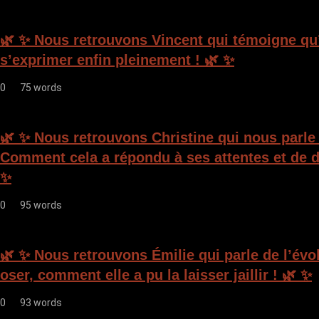
d
e
🌿 ✨ Nous retrouvons Vincent qui témoigne qu’i
l
s’exprimer enfin pleinement ! 🌿 ✨
’
0
75 words
a
r
🌿 ✨ Nous retrouvons Christine qui nous parle
t
Comment cela a répondu à ses attentes et de d
i
✨
c
0
95 words
l
e
🌿 ✨ Nous retrouvons Émilie qui parle de l’évo
oser, comment elle a pu la laisser jaillir ! 🌿 ✨
0
93 words