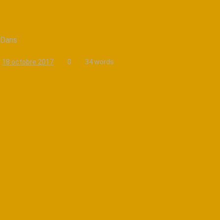
Dans
La Voix Source
18 octobre 2017
0
34 words