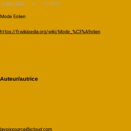
2 juillet 2023
0
11 words
Mode Eolien
https://fr.wikipedia.org/wiki/Mode_%C3%A9olien
Auteur/autrice
lavoixsource@icloud.com