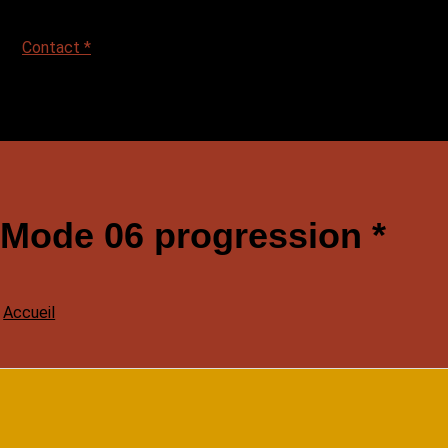
Contact *
Mode 06 progression *
Accueil