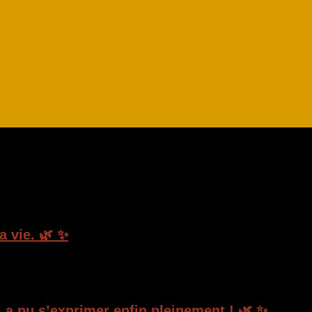
 vie. 🌿 ✨
l a pu s’exprimer enfin pleinement ! 🌿 ✨