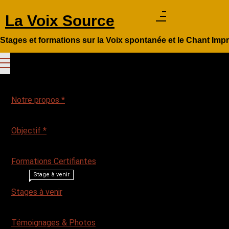
Aller
La Voix Source
au
contenu
Stages et formations sur la Voix spontanée et le Chant Imp
Notre propos *
Objectif *
Formations Certifiantes
Stage à venir
Stages à venir
Témoignages & Photos