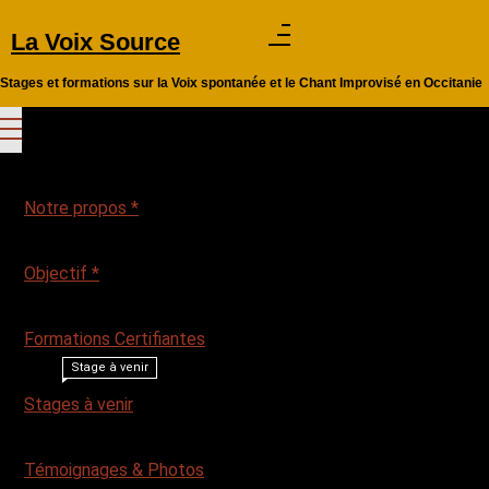
Aller
La Voix Source
au
contenu
Stages et formations sur la Voix spontanée et le Chant Improvisé en Occitanie
Notre propos *
Objectif *
Formations Certifiantes
Stage à venir
Stages à venir
Témoignages & Photos